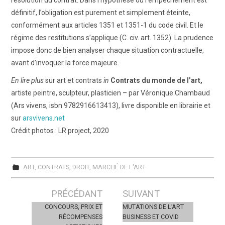
définitif, l’obligation est purement et simplement éteinte,
conformément aux articles 1351 et 1351-1 du code civil. Et le
régime des restitutions s’applique (C. civ. art. 1352). La prudence
impose donc de bien analyser chaque situation contractuelle,
avant d’invoquer la force majeure.
En lire plus
sur art et contrats
in
Contrats du monde de l’art,
artiste peintre, sculpteur, plasticien – par Véronique Chambaud
(Ars vivens, isbn 9782916613413), livre disponible en librairie et
sur
arsvivens.net
Crédit photos : LR project, 2020
ART
,
CONTRATS
,
DROIT
,
MARCHÉ DE L'ART
Post
PRÉCÉDANT
SUIVANT
navigation
CONCOURS, PRIX ET
MUTATIONS DE L’ART
RÉCOMPENSES
BUSINESS ET COVID