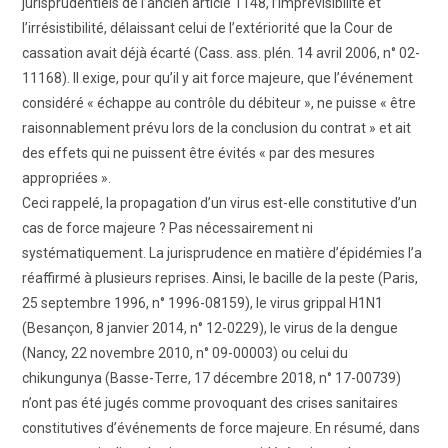
jurisprudentiels de l’ancien article 1148, l’imprévisibilité et
l’irrésistibilité, délaissant celui de l’extériorité que la Cour de
cassation avait déjà écarté (Cass. ass. plén. 14 avril 2006, n° 02-
11168). Il exige, pour qu’il y ait force majeure, que l’événement
considéré « échappe au contrôle du débiteur », ne puisse « être
raisonnablement prévu lors de la conclusion du contrat » et ait
des effets qui ne puissent être évités « par des mesures
appropriées ».
Ceci rappelé, la propagation d’un virus est-elle constitutive d’un
cas de force majeure ? Pas nécessairement ni
systématiquement. La jurisprudence en matière d’épidémies l’a
réaffirmé à plusieurs reprises. Ainsi, le bacille de la peste (Paris,
25 septembre 1996, n° 1996-08159), le virus grippal H1N1
(Besançon, 8 janvier 2014, n° 12-0229), le virus de la dengue
(Nancy, 22 novembre 2010, n° 09-00003) ou celui du
chikungunya (Basse-Terre, 17 décembre 2018, n° 17-00739)
n’ont pas été jugés comme provoquant des crises sanitaires
constitutives d’événements de force majeure. En résumé, dans