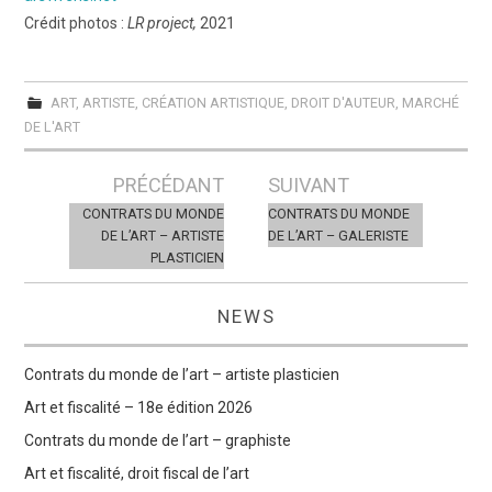
Crédit photos :
LR project,
2021
ART
,
ARTISTE
,
CRÉATION ARTISTIQUE
,
DROIT D'AUTEUR
,
MARCHÉ
DE L'ART
Post
PRÉCÉDANT
SUIVANT
navigation
CONTRATS DU MONDE
CONTRATS DU MONDE
DE L’ART – ARTISTE
DE L’ART – GALERISTE
PLASTICIEN
NEWS
Contrats du monde de l’art – artiste plasticien
Art et fiscalité – 18e édition 2026
Contrats du monde de l’art – graphiste
Art et fiscalité, droit fiscal de l’art