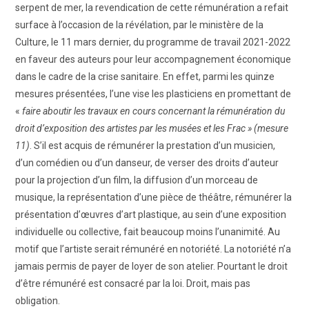
serpent de mer, la revendication de cette rémunération a refait
ART WINNERS
surface à l’occasion de la révélation, par le ministère de la
Culture, le 11 mars dernier, du programme de travail 2021-2022
CONTACT
en faveur des auteurs pour leur accompagnement économique
dans le cadre de la crise sanitaire. En effet, parmi les quinze
mesures présentées, l’une vise les plasticiens en promettant de
«
faire
aboutir
les
travaux
en
cours
concernant
la
rémunération
du
droit
d’exposition
des
artistes
par
les
musées
et
les
Frac » (mesure
11)
. S’il est acquis de rémunérer la prestation d’un musicien,
d’un comédien ou d’un danseur, de verser des droits d’auteur
pour la projection d’un film, la diffusion d’un morceau de
musique, la représentation d’une pièce de théâtre, rémunérer la
présentation d’œuvres d’art plastique, au sein d’une exposition
individuelle ou collective, fait beaucoup moins l’unanimité. Au
motif que l’artiste serait rémunéré en notoriété. La notoriété n’a
jamais permis de payer de loyer de son atelier. Pourtant le droit
d’être rémunéré est consacré par la loi. Droit, mais pas
obligation.