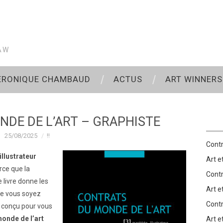
AW
VÉRONIQUE CHAMBAUD
ACTUS
ART WINNERS
DE DE L’ART – GRAPHISTE
25/08/2025
!!
Contr
illustrateur
Art e
arce que la
Contr
e livre donne les
Art et
Que vous soyez
Contr
f, conçu pour vous
onde de l’art
Art et