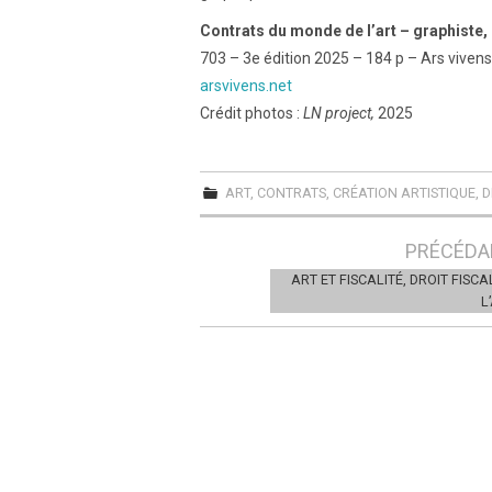
Contrats du monde de l’art – graphiste, 
703 – 3e édition 2025 – 184 p – Ars vivens – 
arsvivens.net
Crédit photos :
LN project,
2025
ART
,
CONTRATS
,
CRÉATION ARTISTIQUE
,
D
Post
PRÉCÉDA
navigation
ART ET FISCALITÉ, DROIT FISCA
L