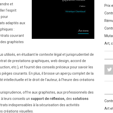
fendre et
Prix 
er l’esprit
Contr
s pour
Rémun
rats adaptés aux
Contr
phiques :
ontrats couvrant
Mutat
 des graphistes
Art, 
us utilisés, en étudiant le contexte légal et jurisprudentiel de
ntrat de prestations graphiques, web design, accord de
uction, etc.), et fournit des conseils précieux pour savoir les
es pièges courants. En plus, il brosse un aperçu complet de la
é intellectuelle et le droit de l’auteur, à l’heure des créations
e jurisprudence, offre aux graphistes, aux professionnels des
 à leurs conseils un
support de réflexion,
des
solutions
Contr
rats indispensables à la sécurisation des activités
Art e
s créations visuelles.