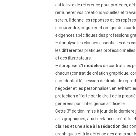
est le livre de référence pour protéger, dé
rémunérer vos créations visuelles et travaill
serein. Il donne les réponses et les repère
comprendre, négocier et rédiger des cont
exigences spécifiques des professions gra
– il analyse les clauses essentielles des c
les différentes pratiques professionnelles
et des illustrateurs.
– il propose
21 modèles
de contrats les pl
chacun (contrat de création graphique, co
confidentialité, cession de droits de reprod
négocier et les personnaliser, en évitant l
protection offerte par le droit de la propriét
générées par l’intelligence artificielle.
e
Cette 3
édition, mise à jour de la dernièr
arts graphiques, aux freelances créatifs et
claires
et une
aide à la rédaction
des cont
graphiques et à la défense des droits sur le