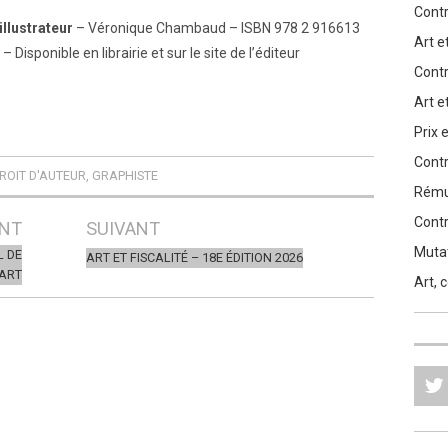
Contr
illustrateur
– Véronique Chambaud – ISBN 978 2 916613
Art et
Disponible en librairie et sur le site de l’éditeur
Contr
Art et
Prix 
Contr
ROIT D'AUTEUR
,
GRAPHISTE
Rémun
Contr
NT
SUIVANT
Mutat
L DE
ART ET FISCALITÉ – 18E ÉDITION 2026
’ART
Art, 