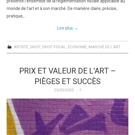
présente l’ensemble de la réglementation fiscale applicable au
monde de l’art et à son marché. De manière claire, précise,
pratique,…
Lire plus
→
ARTISTE
,
DROIT
,
DROIT FISCAL
,
ÉCONOMIE
,
MARCHÉ DE L'ART
PRIX ET VALEUR DE L’ART –
PIÈGES ET SUCCÈS
25/05/2023
!!