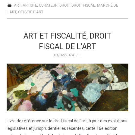
ART
,
ARTISTE
,
CURATEUR
,
DROIT
,
DROIT FISCAL
,
MARCHÉ DE
L'ART
,
OEUVRE D'ART
ART ET FISCALITÉ, DROIT
FISCAL DE L’ART
01/02/2024
!!
Livre de référence sur le droit fiscal de l’art, à jour des évolutions
législatives et jurisprudentielles récentes, cette 16e édition