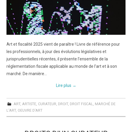
ART WINNERS
CONTACT
Art et fiscalité 2025 vient de paraître ! Livre de référence pour
les professionnels, à jour des évolutions législatives et
jurisprudentielles récentes, il présente l’ensemble de la
réglementation fiscale applicable au monde de l’art et à son
marché. De manière…
Lire plus
→
ART
,
ARTISTE
,
CURATEUR
,
DROIT
,
DROIT FISCAL
,
MARCHÉ DE
L'ART
,
OEUVRE D'ART