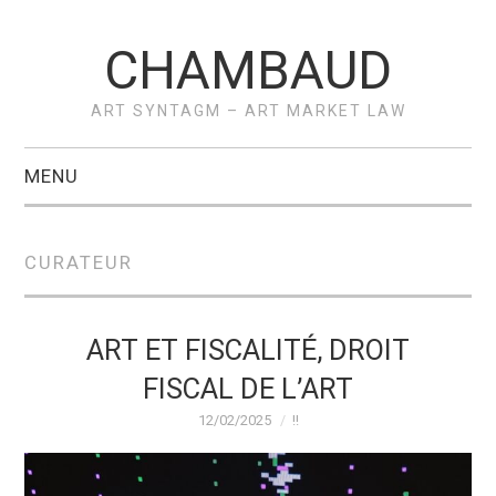
CHAMBAUD
ART SYNTAGM – ART MARKET LAW
MENU
ACCUEIL
CURATEUR
A PROPOS –
VÉRONIQUE
ART ET FISCALITÉ, DROIT
FISCAL DE L’ART
CHAMBAUD
12/02/2025
!!
ACTUS