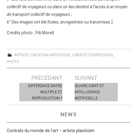
collectif de voyageurs ou dans un lieu destiné à l’accès à un moyen
de transport collectif de voyageurs ;
6° Des images ont été fixées, enregistrées ou transmises.
]
Crédits photo : Pili Morell
ARTISTE
,
CRÉATION ARTISTIQUE
,
LIBERTÉ D'EXPRESSION
,
PHOTO
Post
PRÉCÉDANT
SUIVANT
navigation
DIFFÉRENCE ENTRE
ŒUVRE D’ART ET
MULTIPLE ET
INTELLIGENCE
REPRODUCTION ?
ARTIFICIELLE
NEWS
Contrats du monde de l’art – artiste plasticien