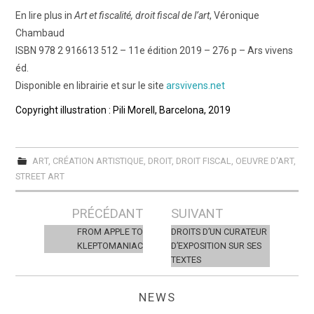
En lire plus in
Art et fiscalité, droit fiscal de l’art
, Véronique
Chambaud
ISBN 978 2 916613 512 – 11e édition 2019 – 276 p – Ars vivens
éd.
Disponible en librairie et sur le site
arsvivens.net
Copyright illustration : Pili Morell, Barcelona, 2019
ART
,
CRÉATION ARTISTIQUE
,
DROIT
,
DROIT FISCAL
,
OEUVRE D'ART
,
STREET ART
Post
PRÉCÉDANT
SUIVANT
navigation
FROM APPLE TO
DROITS D’UN CURATEUR
KLEPTOMANIAC
D’EXPOSITION SUR SES
TEXTES
NEWS