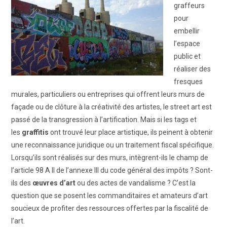
graffeurs
ART WINNERS
pour
embellir
CONTACT
l’espace
public et
réaliser des
fresques
murales, particuliers ou entreprises qui offrent leurs murs de
façade ou de clôture à la créativité des artistes, le street art est
passé de la transgression à l’artification. Mais si les tags et
les
graffitis
ont trouvé leur place artistique, ils peinent à obtenir
une reconnaissance juridique ou un traitement fiscal spécifique.
Lorsqu’ils sont réalisés sur des murs, intègrent-ils le champ de
l’article 98 A II de l’annexe III du code général des impôts ? Sont-
ils des
œuvres d’art
ou des actes de vandalisme ? C’est la
question que se posent les commanditaires et amateurs d’art
soucieux de profiter des ressources offertes par la fiscalité de
l’art.