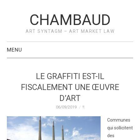
CHAMBAUD
ART SYNTAGM – ART MARKET LAW
MENU
ACCUEIL
LE GRAFFITI EST-IL
A PROPOS –
FISCALEMENT UNE ŒUVRE
D’ART
VÉRONIQUE
06/09/2019
!!
CHAMBAUD
Communes
qui sollicitent
ACTUS
des