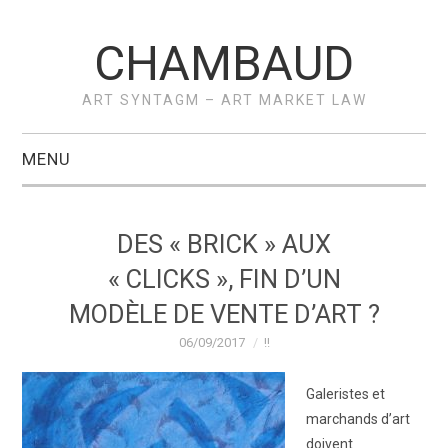
CHAMBAUD
ART SYNTAGM – ART MARKET LAW
MENU
ACCUEIL
DES « BRICK » AUX
A PROPOS –
« CLICKS », FIN D’UN
MODÈLE DE VENTE D’ART ?
VÉRONIQUE
06/09/2017
!!
CHAMBAUD
Galeristes et
ACTUS
marchands d’art
doivent