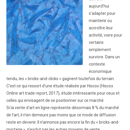
ART WINNERS
aujourd’hui
s’adapter pour
CONTACT
maintenir ou
accroître leur
activité, voire pour
certains
simplement
survivre. Dans un
contexte
économique
tendu, les « bricks-and-clicks » gagnent toutefois du terrain.
C’est ce qui ressort d’une étude réalisée par Hiscox (Hiscox
Online art trade report, 2017), étude intéressante pour ceux et
celles qui envisagent de se positionner sur ce marché.
Si la vente d’art en ligne représente désormais 8 % du marché
de l’art, il n’en demeure pas moins que ce mode de diffusion
reste en devenir. Il n’annonce pas encore la fin du « bricks-and-
mortage », n’exclut pas les autres moyens de vente